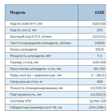
Модель
650E
Ход по осям X×Y, мм
600×500
Ход по оси Z, мм
250
Быстрый ход X/Y/Z, м/мин
12/12/12
Частота вращения шпинделя, об/мин
24000
Конус шпинделя
ER32
Мощность шпинделя, кВт
7,5
Размер стола, мм
600×500
Расстояние шпиндель-стол, мм
80-330
Пазы, кол-во – ширина×шаг, мм
5 – 18×115
Нагрузка на стол, кг
400
Точность позиционирования, мм
±0,005/300
Повторяемость, мм
±0,003/300
Система ЧПУ
Syntec 22MA
Габаритные размеры Ш×Г×В, cм
203×238×256